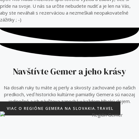
príde na svoje. U nás sa určite nebudete nudiť a je len na Vás,
aby ste neváhali s rezerváciou a nezmeškali neopakovateľné
zážitky ; -)
Navštívte Gemer a jeho krásy
Na dosah ruky tu máte aj perly a skvosty zachované po našich
predkoch, veď historicko kultúrne pamiatky Gemera sú naozaj
jedinečné a ich návšteva zanechá v každom hlboký dojem.
VIAC O REGIÓNE GEMERA NA SLOVAKIA.TRAVEL